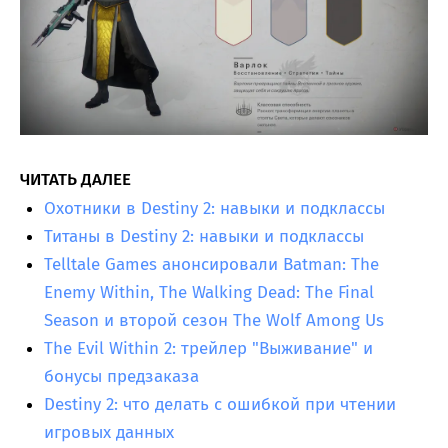
ЧИТАТЬ ДАЛЕЕ
Охотники в Destiny 2: навыки и подклассы
Титаны в Destiny 2: навыки и подклассы
Telltale Games анонсировали Batman: The
Enemy Within, The Walking Dead: The Final
Season и второй сезон The Wolf Among Us
The Evil Within 2: трейлер "Выживание" и
бонусы предзаказа
Destiny 2: что делать с ошибкой при чтении
игровых данных