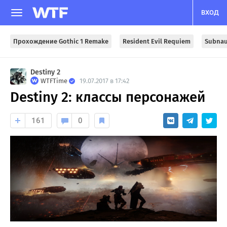
ВХОД
Прохождение Gothic 1 Remake
Resident Evil Requiem
Subnau
Destiny 2
WTFTime
19.07.2017 в 17:42
Destiny 2: классы персонажей
161
0