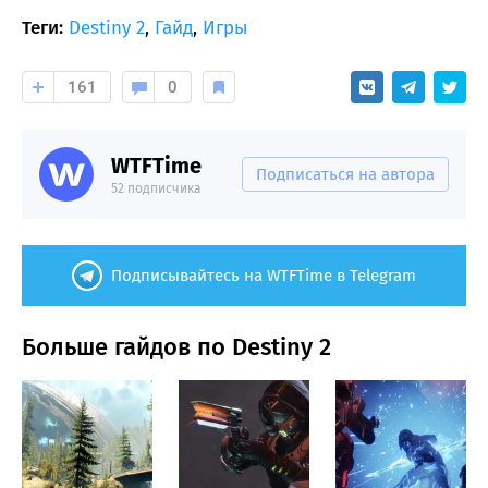
Теги:
Destiny 2
,
Гайд
,
Игры
161
0
WTFTime
Подписаться на автора
52 подписчика
Подписывайтесь на WTFTime в Telegram
Больше гайдов по Destiny 2