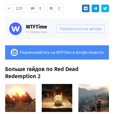
229
0
2
WTFTime
Подписаться на автора
52 подписчика
Подписывайтесь на WTFTime в Google.Новости
Больше гайдов по Red Dead
Redemption 2