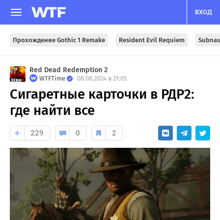
ВХОД
Прохождение Gothic 1 Remake
Resident Evil Requiem
Subnau
Red Dead Redemption 2
WTFTime
08.08.2024 в 21:05
Сигаретные карточки в РДР2:
где найти все
229
0
2