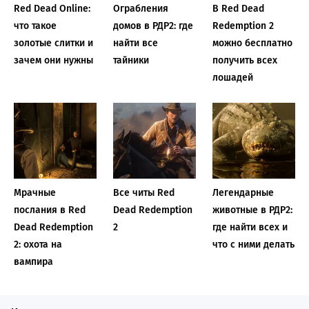
Red Dead Online:
Ограбления
В Red Dead
что такое
домов в РДР2: где
Redemption 2
золотые слитки и
найти все
можно бесплатно
зачем они нужны
тайники
получить всех
лошадей
Мрачные
Все читы Red
Легендарные
послания в Red
Dead Redemption
животные в РДР2:
Dead Redemption
2
где найти всех и
2: охота на
что с ними делать
вампира