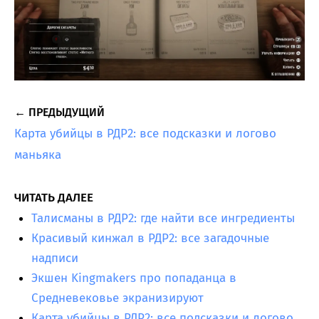
← ПРЕДЫДУЩИЙ
Карта убийцы в РДР2: все подсказки и логово
маньяка
ЧИТАТЬ ДАЛЕЕ
Талисманы в РДР2: где найти все ингредиенты
Красивый кинжал в РДР2: все загадочные
надписи
Экшен Kingmakers про попаданца в
Средневековье экранизируют
Карта убийцы в РДР2: все подсказки и логово