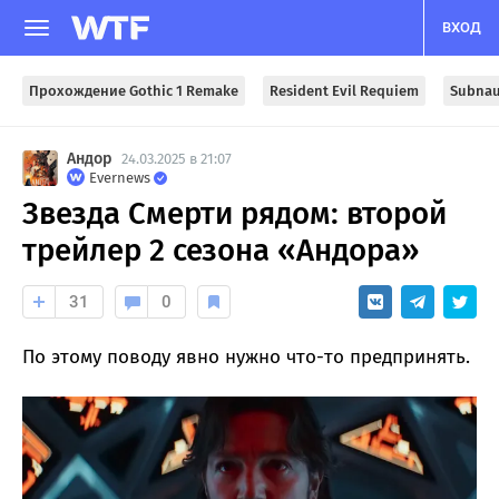
ВХОД
Прохождение Gothic 1 Remake
Resident Evil Requiem
Subnau
Андор
24.03.2025 в 21:07
Evernews
Звезда Смерти рядом: второй
трейлер 2 сезона «Андора»
31
0
По этому поводу явно нужно что-то предпринять.