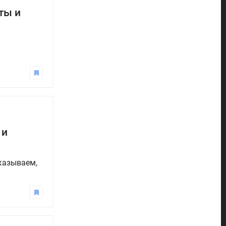
ты и
 и
сказываем,