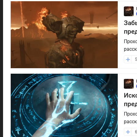
Заб
пре
Прохо
расск
Иско
пре
Прохо
расск