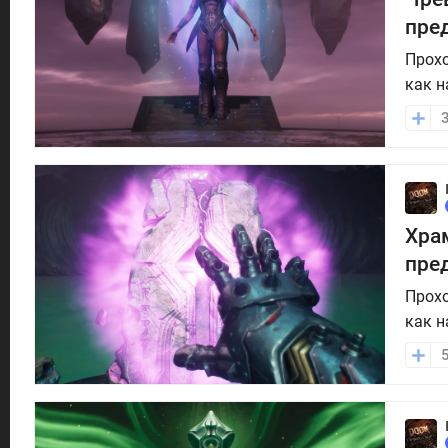
пре
Прохо
как н
Храм
пре
Прохо
как н