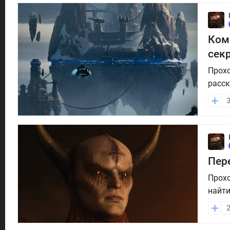
Ком
сек
Прохо
расск
Пер
Прохо
найти