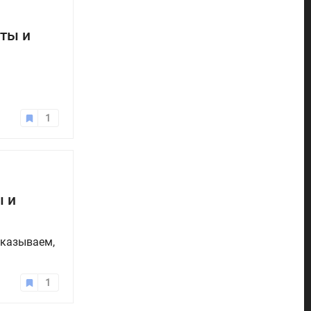
еты и
1
ы и
сказываем,
1