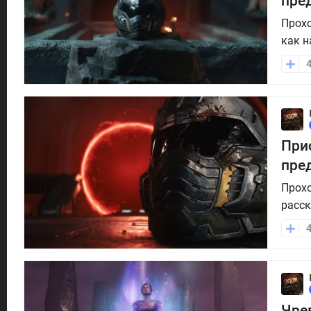
пре
Прохо
как н
При
пре
Прохо
расск
Чрев