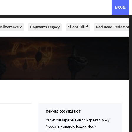
ВХОД
eliverance 2
Hogwarts Legacy
Silent Hill f
Red Dead Redempti
Сейчас обсуждают
СМИ: Самара Уивинг сыграет Эмму
Фрост в новых «Людях Икс»