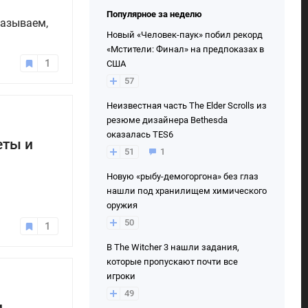
Популярное за неделю
казываем,
Новый «Человек-паук» побил рекорд
«Мстители: Финал» на предпоказах в
1
США
57
Неизвестная часть The Elder Scrolls из
резюме дизайнера Bethesda
оказалась TES6
еты и
51
1
Новую «рыбу-демогоргона» без глаз
нашли под хранилищем химического
оружия
50
1
В The Witcher 3 нашли задания,
которые пропускают почти все
игроки
49
и