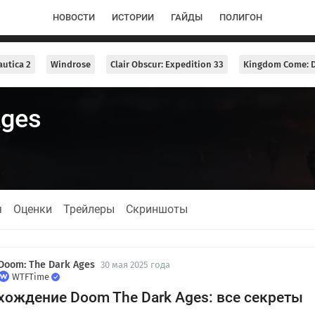
НОВОСТИ
ИСТОРИИ
ГАЙДЫ
ПОЛИГОН
utica 2
Windrose
Clair Obscur: Expedition 33
Kingdom Come: D
Ages
я
Оценки
Трейлеры
Скриншоты
Doom: The Dark Ages
30 мая 2025 года
WTFTime
хождение Doom The Dark Ages: все секреты