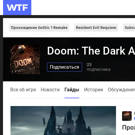
Прохождение Gothic 1 Remake
Resident Evil Requiem
Subna
Doom: The Dark 
23
подписчика
Все об игре
Новости
Гайды
Истории
Обсуждени
Про