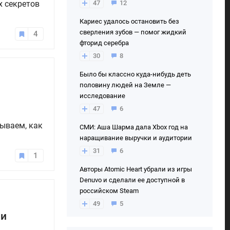
х секретов
47
12
Кариес удалось остановить без
сверления зубов — помог жидкий
4
фторид серебра
30
8
Было бы классно куда-нибудь деть
половину людей на Земле —
исследование
47
6
ываем, как
СМИ: Аша Шарма дала Xbox год на
наращивание выручки и аудитории
31
6
1
Авторы Atomic Heart убрали из игры
Denuvo и сделали ее доступной в
российском Steam
49
5
 и