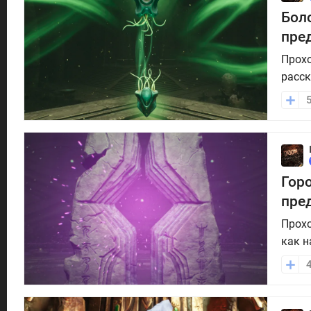
Боло
пре
Прохо
расск
Горо
пре
Прохо
как н