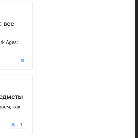
: все
k Ages:
редметы
ваем, как
1