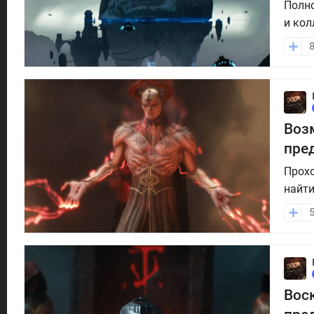
Полно
и кол
Возм
пре
Прохо
найти
Воск