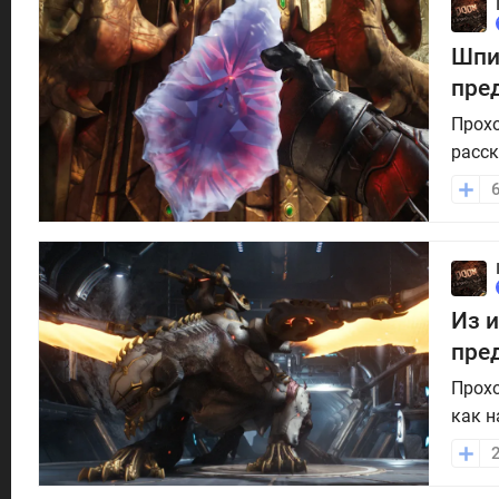
Шпил
пре
Прохо
расск
Из и
пре
Прохо
как н