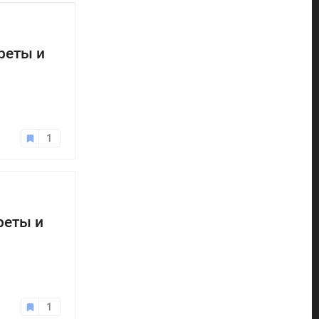
реты и
1
реты и
1