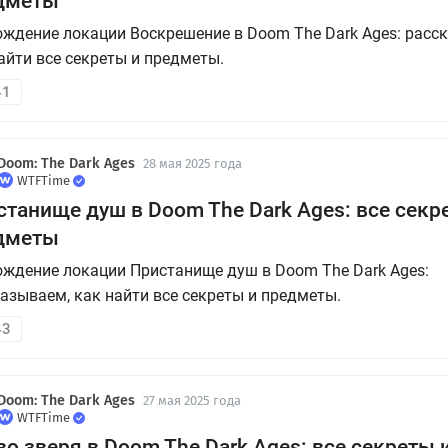
дметы
ждение локации Воскрешение в Doom The Dark Ages: расс
айти все секреты и предметы.
41
Doom: The Dark Ages
28 мая 2025 года
WTFTime
станище душ в Doom The Dark Ages: все секр
дметы
ждение локации Пристанище душ в Doom The Dark Ages:
азываем, как найти все секреты и предметы.
43
Doom: The Dark Ages
27 мая 2025 года
WTFTime
о зверя в Doom The Dark Ages: все секреты 