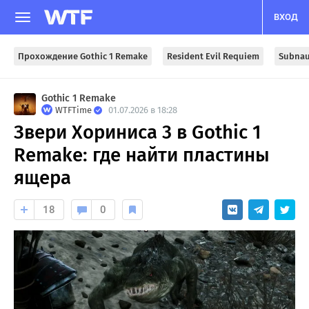
ВХОД
Прохождение Gothic 1 Remake
Resident Evil Requiem
Subnau
Gothic 1 Remake
WTFTime
01.07.2026 в 18:28
Звери Хориниса 3 в Gothic 1
Remake: где найти пластины
ящера
18
0