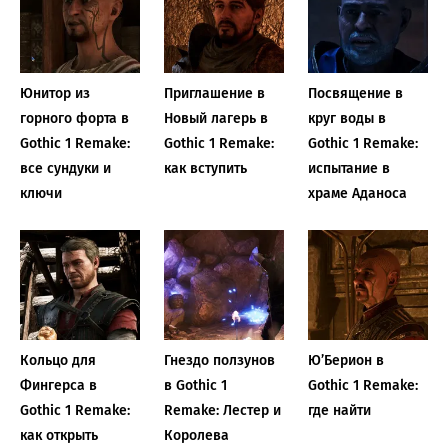
Юнитор из
Приглашение в
Посвящение в
горного форта в
Новый лагерь в
круг воды в
Gothic 1 Remake:
Gothic 1 Remake:
Gothic 1 Remake:
все сундуки и
как вступить
испытание в
ключи
храме Аданоса
Кольцо для
Гнездо ползунов
Ю’Берион в
Фингерса в
в Gothic 1
Gothic 1 Remake:
Gothic 1 Remake:
Remake: Лестер и
где найти
как открыть
Королева