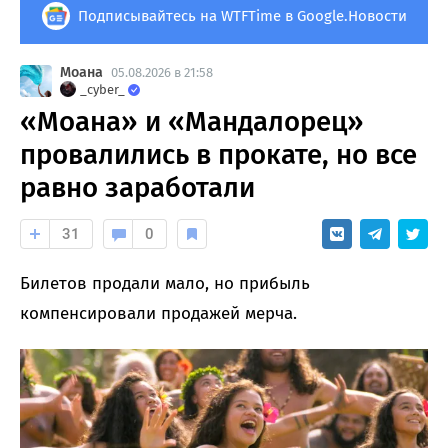
Подписывайтесь на WTFTime в Google.Новости
Моана
05.08.2026 в 21:58
_cyber_
«Моана» и «Мандалорец»
провалились в прокате, но все
равно заработали
31
0
Билетов продали мало, но прибыль
компенсировали продажей мерча.