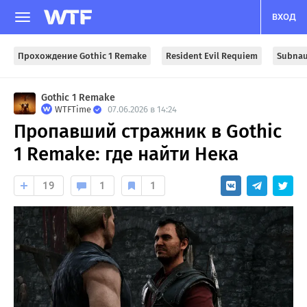
ВХОД
Прохождение Gothic 1 Remake
Resident Evil Requiem
Subnau
Gothic 1 Remake
WTFTime
07.06.2026 в 14:24
Пропавший стражник в Gothic
1 Remake: где найти Нека
19
1
1