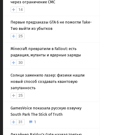
через ограничение СМС
14
Первые предзаказы GTA 6 не помогли Take-
Two выйти из убытков
25
Minecraft превратили в Fallout: есть
радиация, мутанты и ядерные заряды
30
Солнце заменило лазер: физики нашли
новый способ создавать квантовую
запутанность
25
GamesVoice показала русскую озвучку
South Park The Stick of Truth
31
1
Дизайнер Baldur’s Gate назвал третью