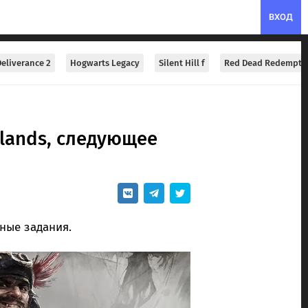
ВХОД
eliverance 2
Hogwarts Legacy
Silent Hill f
Red Dead Redempti
lands, следующее
ные задания.