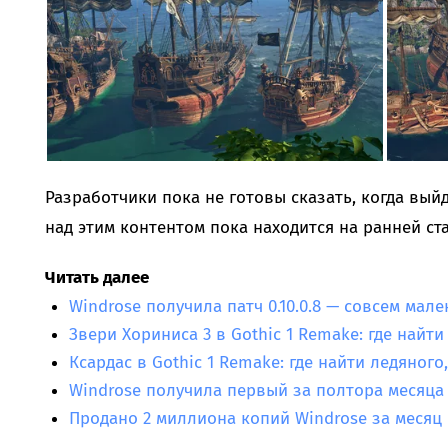
Разработчики пока не готовы сказать, когда вый
над этим контентом пока находится на ранней ст
Читать далее
Windrose получила патч 0.10.0.8 — совсем мал
Звери Хориниса 3 в Gothic 1 Remake: где найт
Ксардас в Gothic 1 Remake: где найти ледяног
Windrose получила первый за полтора месяца
Продано 2 миллиона копий Windrose за месяц