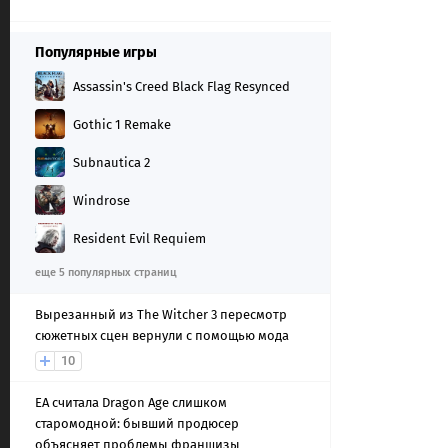
Популярные игры
Assassin's Creed Black Flag Resynced
Gothic 1 Remake
Subnautica 2
Windrose
Resident Evil Requiem
еще 5 популярных страниц
Вырезанный из The Witcher 3 пересмотр
сюжетных сцен вернули с помощью мода
10
EA считала Dragon Age слишком
старомодной: бывший продюсер
объясняет проблемы франшизы