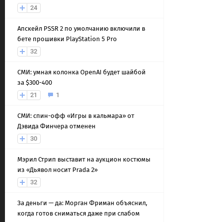
24
Апскейл PSSR 2 по умолчанию включили в
бете прошивки PlayStation 5 Pro
32
СМИ: умная колонка OpenAI будет шайбой
за $300-400
21
1
СМИ: спин-офф «Игры в кальмара» от
Дэвида Финчера отменен
30
Мэрил Стрип выставит на аукцион костюмы
из «Дьявол носит Prada 2»
32
За деньги — да: Морган Фриман объяснил,
когда готов сниматься даже при слабом