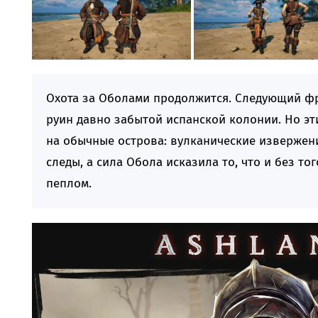
Охота за Оболами продолжится. Следующий фр
руин давно забытой испанской колонии. Но эт
на обычные острова: вулканические извержени
следы, а сила Обола исказила то, что и без т
пеплом.