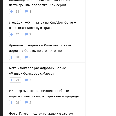
часть лучшим продолжением серии
31
8
Люк Дейл — Ян Птачек из Kingdom Come —
открывает таверну в Праге
26
2
Древние пожарные в Риме могли жить
дорого и богато, но это не точно
31
5
Netflix показал раскадровки новых
«Мышей-байкеров с Марса»
21
2
ИИ впервые создал жизнеспособные
вирусы с геномами, которых нет в природе
31
3
Фото: Плутон подтекает жидким азотом