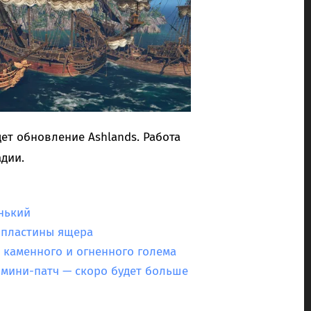
дет обновление Ashlands. Работа
адии.
енький
и пластины ящера
о, каменного и огненного голема
 мини-патч — скоро будет больше