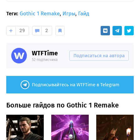
Теги:
Gothic 1 Remake
,
Игры
,
Гайд
29
2
WTFTime
Подписаться на автора
52 подписчика
Подписывайтесь на WTFTime в Telegram
Больше гайдов по Gothic 1 Remake