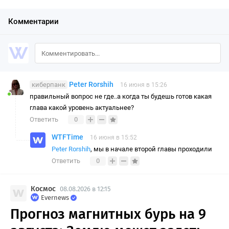
Комментарии
Peter Rorshih
киберпанк
16 июня в 15:26
правильный вопрос не где..а когда ты будешь готов какая
глава какой уровень актуальнее?
Ответить
0
WTFTime
16 июня в 15:52
Peter Rorshih
, мы в начале второй главы проходили
Ответить
0
Космос
08.08.2026 в 12:15
Evernews
Прогноз магнитных бурь на 9