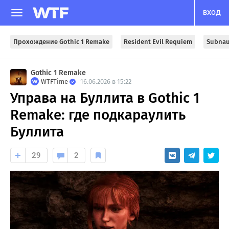
ВХОД
Прохождение Gothic 1 Remake
Resident Evil Requiem
Subnau
Gothic 1 Remake
WTFTime
16.06.2026 в 15:22
Управа на Буллита в Gothic 1
Remake: где подкараулить
Буллита
29
2