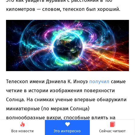
Это как увидеть муравья с расстояния в 160
километров — словом, телескоп был хороший.
Телескоп имени Дэниела К. Иноуэ
получил
самые
четкие в истории изображения поверхности
Солнца. На снимках ученые впервые обнаружили
миниатюрные (по меркам Солнца)
волнообразные вихри, способные влиять на
перенос тепла и магнитные процессы в
Все новости
Это интересно
Сейчас читают