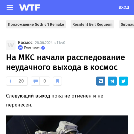
ВХОД
Прохождение Gothic 1 Remake
Resident Evil Requiem
Subnau
Космос
26.06.2024 в 11:40
Evernews
На МКС начали расследование
неудачного выхода в космос
20
0
Следующий выход пока не отменен и не
перенесен.