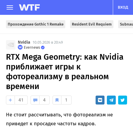
ВХОД
Прохождение Gothic 1 Remake
Resident Evil Requiem
Subnau
Nvidia
10.05.2026 в 20:49
Evernews
RTX Mega Geometry: как Nvidia
приближает игры к
фотореализму в реальном
времени
41
4
1
Не стоит рассчитывать, что фотореализм не
приведет к просадке частоты кадров.