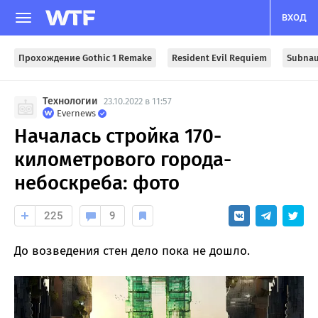
ВХОД
Прохождение Gothic 1 Remake
Resident Evil Requiem
Subnau
Технологии
23.10.2022 в 11:57
Evernews
Началась стройка 170-
километрового города-
небоскреба: фото
225
9
До возведения стен дело пока не дошло.