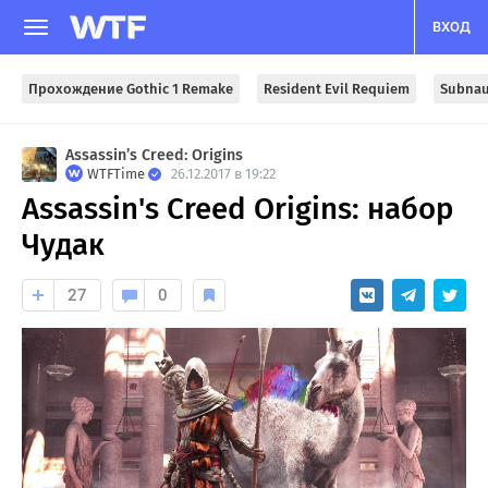
ВХОД
Прохождение Gothic 1 Remake
Resident Evil Requiem
Subnau
Assassin’s Creed: Origins
WTFTime
26.12.2017 в 19:22
Assassin's Creed Origins: набор
Чудак
27
0