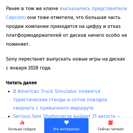
Ранее в том же ключе
высказались представители
Capcom
: они тоже отметили, что большая часть
продаж компании приходится на цифру и отказ
платформодержателей от дисков ничего особо не
поменяет.
Sony перестанет выпускать новые игры на дисках
с января 2028 года.
Читать далее
В American Truck Simulator появятся
туристические стенды и сотни поводов
свернуть с привычного маршрута
Serious Sam Shatterverse выйдет 31 августа —
новый трейлер
Больше гайдов
Это интересно
Сейчас читают
SSD приблизят к GPU: Nvidia откроет