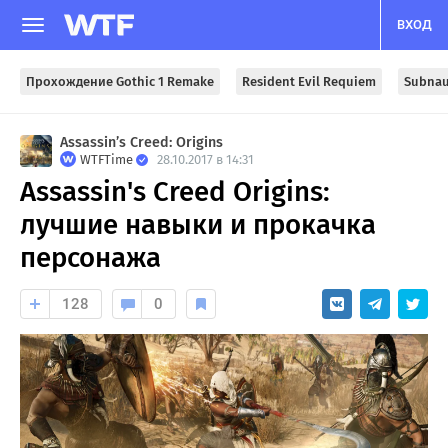
ВХОД
Прохождение Gothic 1 Remake
Resident Evil Requiem
Subnau
Assassin’s Creed: Origins
WTFTime
28.10.2017 в 14:31
Assassin's Creed Origins:
лучшие навыки и прокачка
персонажа
128
0