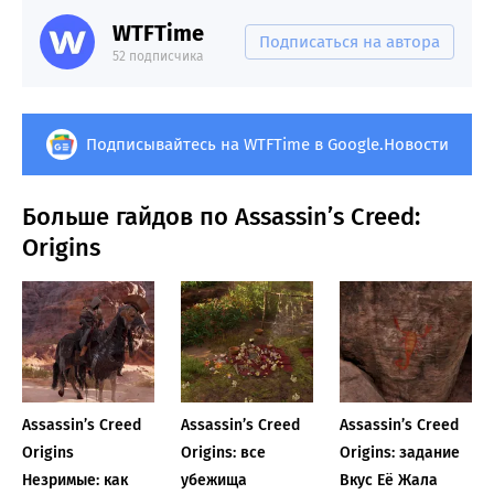
WTFTime
Подписаться на автора
52 подписчика
Подписывайтесь на WTFTime в Google.Новости
Больше гайдов по Assassin’s Creed:
Origins
Assassin’s Creed
Assassin’s Creed
Assassin’s Creed
Origins
Origins: все
Origins: задание
Незримые: как
убежища
Вкус Её Жала