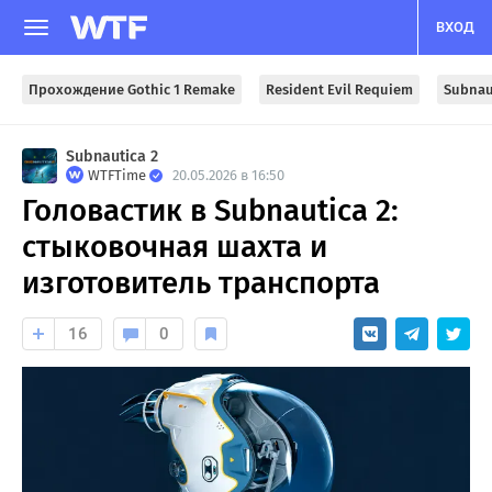
ВХОД
Прохождение Gothic 1 Remake
Resident Evil Requiem
Subnau
Subnautica 2
WTFTime
20.05.2026 в 16:50
Головастик в Subnautica 2:
стыковочная шахта и
изготовитель транспорта
16
0