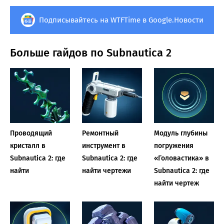
Подписывайтесь на WTFTime в Google.Новости
Больше гайдов по Subnautica 2
Проводящий
Ремонтный
Модуль глубины
кристалл в
инструмент в
погружения
Subnautica 2: где
Subnautica 2: где
«Головастика» в
найти
найти чертежи
Subnautica 2: где
найти чертеж