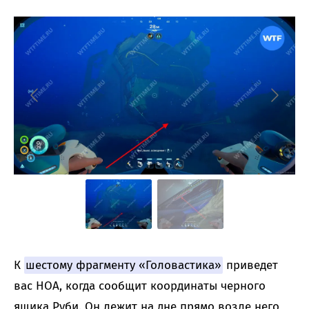
К
шестому фрагменту «Головастика»
приведет
вас НОА, когда сообщит координаты черного
ящика Руби. Он лежит на дне прямо возле него,