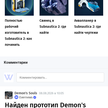
Полностью
Свинец в
Аквапланер в
рабочий
Subnautica 2: где
Subnautica 2: где
изготовитель в
найти
найти чертежи
Subnautica 2: как
починить
Комментарии
Demon's Souls
08.08.2026 в 10:05
Evernews
Найден прототип Demon's