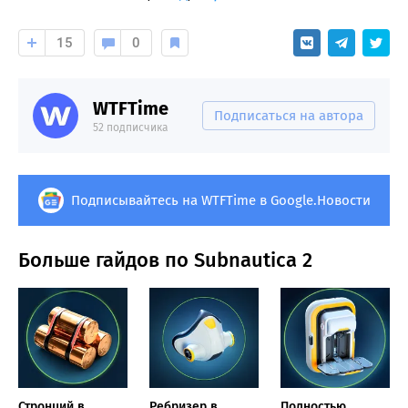
15
0
WTFTime
Подписаться на автора
52 подписчика
Подписывайтесь на WTFTime в Google.Новости
Больше гайдов по Subnautica 2
Стронций в
Ребризер в
Полностью