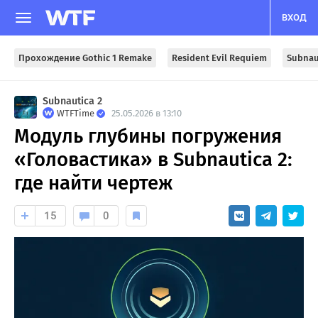
ВХОД
Прохождение Gothic 1 Remake
Resident Evil Requiem
Subnau
Subnautica 2
WTFTime
25.05.2026 в 13:10
Модуль глубины погружения
«Головастика» в Subnautica 2:
где найти чертеж
15
0