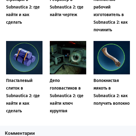
Subnautica 2: где
Subnautica 2: где
рабочий
найти и как
найти чертеж
изготовитель в
сделать
Subnautica 2: как
починить
Пласталевый
Депо
Волокнистая
слиток в
головастиков в
мякоть в
Subnautica 2: где
Subnautica 2: где
Subnautica 2: как
найти и как
найти ключ
получить волокно
сделать
курултая
Комментарии