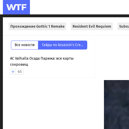
Прохождение Gothic 1 Remake
Resident Evil Requiem
Subna
Все новости
Гайды по Assassin's Creed Вальгалла
AС Valhalla Осада Парижа: все карты
сокровищ
65