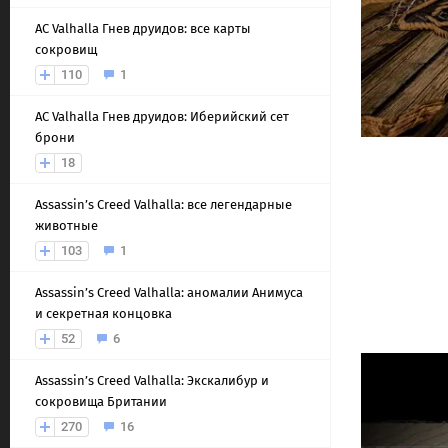
AС Valhalla Гнев друидов: все карты
сокровищ
110
1
AС Valhalla Гнев друидов: Иберийский сет
брони
18
Assassin’s Creed Valhalla: все легендарные
животные
103
1
Assassin’s Creed Valhalla: аномалии Анимуса
и секретная концовка
52
6
Assassin’s Creed Valhalla: Экскалибур и
сокровища Британии
270
16