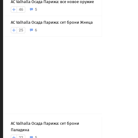
AС Valhalla Осада Парижа: все новое оружие
46
5
AС Valhalla Осада Парижа: сет брони Жнеца
25
6
AС Valhalla Осада Парижа: сет брони
Паладина
22
5