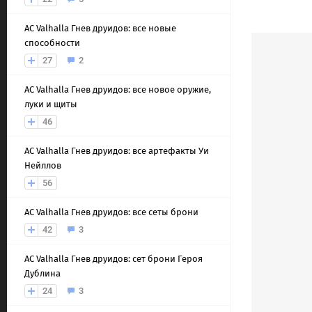
AС Valhalla Гнев друидов: все новые
способности
27
2
AС Valhalla Гнев друидов: все новое оружие,
луки и щиты
46
AС Valhalla Гнев друидов: все артефакты Уи
Нейллов
56
AС Valhalla Гнев друидов: все сеты брони
42
3
AС Valhalla Гнев друидов: сет брони Героя
Дублина
24
3