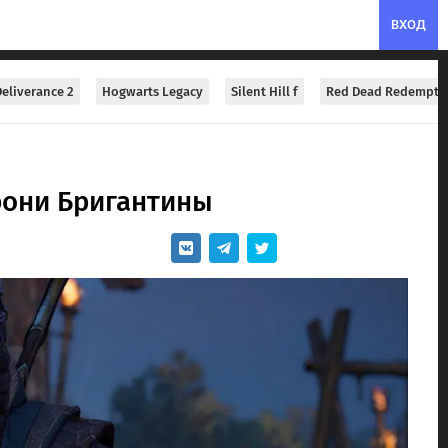
ВХОД
eliverance 2
Hogwarts Legacy
Silent Hill f
Red Dead Redempti
 брони Бригантины