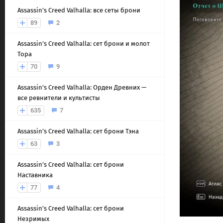
Assassin’s Creed Valhalla: все сеты брони
89
2
Assassin’s Creed Valhalla: сет брони и молот
Тора
70
9
Assassin’s Creed Valhalla: Орден Древних —
все ревнители и культисты
635
7
Assassin’s Creed Valhalla: сет брони Тэна
63
3
Assassin’s Creed Valhalla: сет брони
Наставника
77
4
Assassin’s Creed Valhalla: сет брони
Незримых