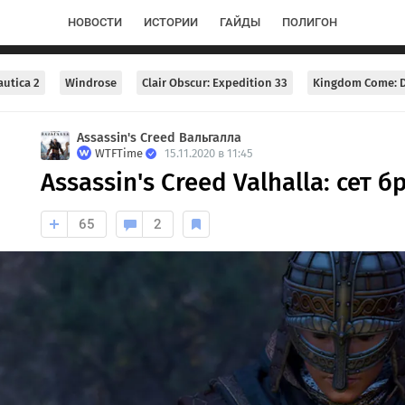
НОВОСТИ
ИСТОРИИ
ГАЙДЫ
ПОЛИГОН
utica 2
Windrose
Clair Obscur: Expedition 33
Kingdom Come: D
Assassin's Creed Вальгалла
WTFTime
15.11.2020 в 11:45
Assassin's Creed Valhalla: сет
65
2