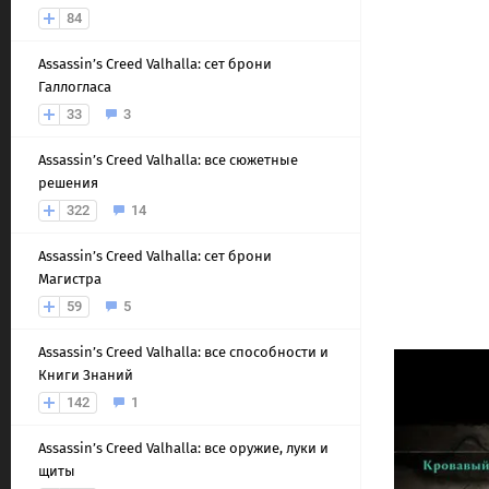
84
Assassin’s Creed Valhalla: сет брони
Галлогласа
33
3
Assassin’s Creed Valhalla: все сюжетные
решения
322
14
Assassin’s Creed Valhalla: сет брони
Магистра
59
5
Assassin’s Creed Valhalla: все способности и
Книги Знаний
142
1
Assassin’s Creed Valhalla: все оружие, луки и
щиты