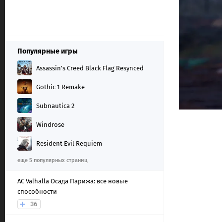
Популярные игры
Assassin's Creed Black Flag Resynced
Gothic 1 Remake
Subnautica 2
Windrose
Resident Evil Requiem
еще 5 популярных страниц
AС Valhalla Осада Парижа: все новые
способности
36