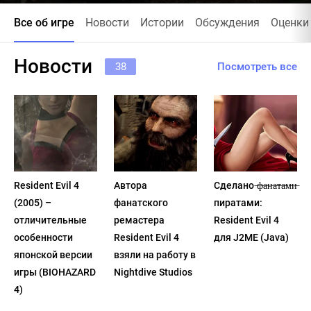
Все об игре
Новости
Истории
Обсуждения
Оценки
Новости
38
Посмотреть все
Resident Evil 4
Автора
Сделано ̶ф̶а̶н̶а̶т̶а̶м̶и̶
(2005) –
фанатского
пиратами:
отличительные
ремастера
Resident Evil 4
особенности
Resident Evil 4
для J2ME (Java)
японской версии
взяли на работу в
игры (BIOHAZARD
Nightdive Studios
4)