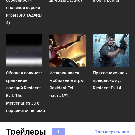
особенности
для J2ME (Java)
Mobile Edition
японской версии
игры (BIOHAZARD
4)
Сборная солянка:
Испарившиеся
Прикосновение к
сравнение
мобильные игры
прекрасному:
локаций Resident
Resident Evil –
Resident Evil 4
Evil: The
часть №1
Mercenaries 3D с
первоисточниками
Трейлеры
1
Посмотреть все