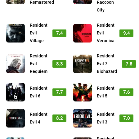
Remastered
Raccoon
City
Resident
Resident
7.4
9.4
Evil
Evil
Village
Veronica
Resident
Resident
8.3
7.8
Evil
Evil 7:
Requiem
Biohazard
Resident
Resident
7.7
7.6
Evil 6
Evil 5
Resident
Resident
8.2
7.0
Evil 4
Evil 3
Resident