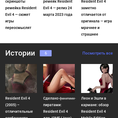
скриншоты
ремейк Resident
Resident Evil 4
ремейка Resident
Evil 4 — релиз 24
заметно
Evil 4 — сюжет
марта 2023 года
отличается от
игры
оригинала — игра
переосмыслят
мрачнее и
страшнее
Истории
6
Посмотреть все
Resident Evil 4
Сделано ̶ф̶а̶н̶а̶т̶а̶м̶и̶
Леон и Эшли в
(2005) –
пиратами:
кармане: обзор
отличительные
Resident Evil 4
Resident Evil 4