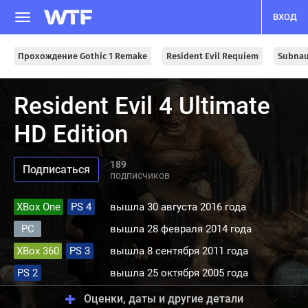
ВХОД
Прохождение Gothic 1 Remake
Resident Evil Requiem
Subnau
Resident Evil 4 Ultimate
HD Edition
189
подписчиков
XBox One
PS 4
вышла 30 августа 2016 года
PC
вышла 28 февраля 2014 года
XBox 360
PS 3
вышла 8 сентября 2011 года
PS 2
вышла 25 октября 2005 года
Оценки, даты и другие детали