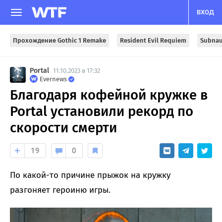
ВХОД
Прохождение Gothic 1 Remake
Resident Evil Requiem
Subnau
Portal
11.10.2023 в 17:32
Evernews
Благодаря кофейной кружке в
Portal установили рекорд по
скорости смерти
19
0
По какой-то причине прыжок на кружку
разгоняет героиню игры.