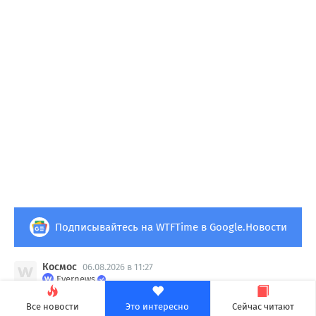
Подписывайтесь на WTFTime в Google.Новости
Космос
06.08.2026 в 11:27
Evernews
Фото: маленький кратер на
Все новости
Это интересно
Сейчас читают