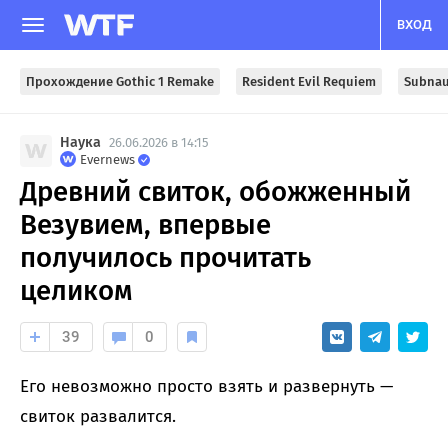
ВХОД
Прохождение Gothic 1 Remake
Resident Evil Requiem
Subnau
Наука
26.06.2026 в 14:15
Evernews
Древний свиток, обожженный
Везувием, впервые
получилось прочитать
целиком
39
0
Его невозможно просто взять и развернуть —
свиток развалится.