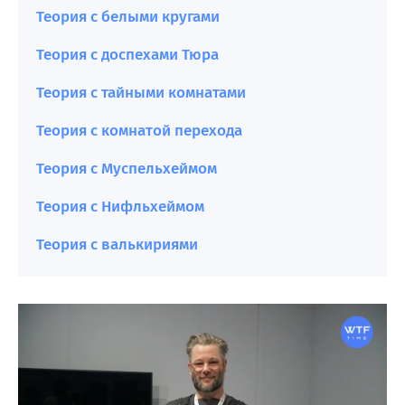
Теория с белыми кругами
Теория с доспехами Тюра
Теория с тайными комнатами
Теория с комнатой перехода
Теория с Муспельхеймом
Теория с Нифльхеймом
Теория с валькириями