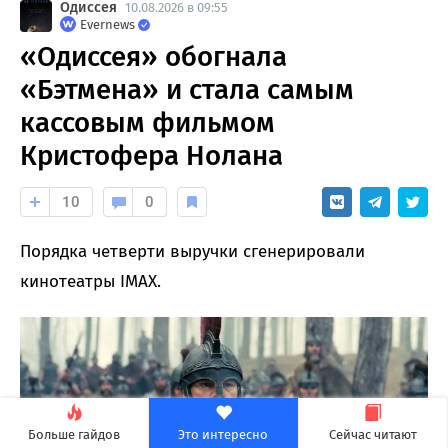
Одиссея
10.08.2026 в 09:55
Evernews
«Одиссея» обогнала
«Бэтмена» и стала самым
кассовым фильмом
Кристофера Нолана
10
0
Порядка четверти выручки сгенерировали
кинотеатры IMAX.
Больше гайдов
Это интересно
Сейчас читают