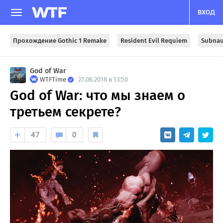
ВХОД
Прохождение Gothic 1 Remake
Resident Evil Requiem
Subnau
God of War
WTFTime
27.06.2018 в 13:50
God of War: что мы знаем о
третьем секрете?
47
0