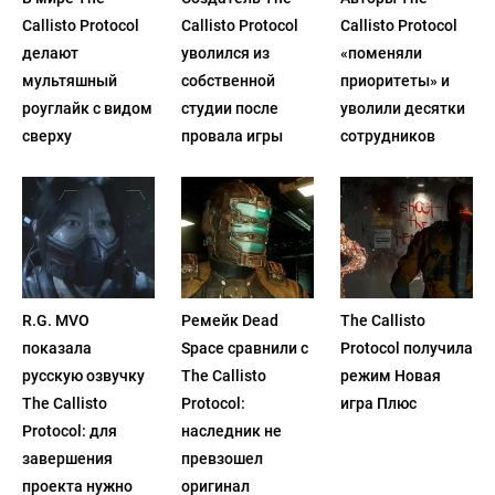
Callisto Protocol
Callisto Protocol
Callisto Protocol
делают
уволился из
«поменяли
мультяшный
собственной
приоритеты» и
роуглайк с видом
студии после
уволили десятки
сверху
провала игры
сотрудников
R.G. MVO
Ремейк Dead
The Callisto
показала
Space сравнили с
Protocol получила
русскую озвучку
The Callisto
режим Новая
The Callisto
Protocol:
игра Плюс
Protocol: для
наследник не
завершения
превзошел
проекта нужно
оригинал