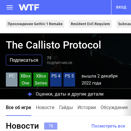
ВХОД
Прохождение Gothic 1 Remake
Resident Evil Requiem
Subnau
The Callisto Protocol
75
подписчиков
PC
XBox
XBox
PS 4
PS 5
вышла 2 декабря
One
Series
2022 года
Оценки, даты и другие детали
Все об игре
Новости
Гайды
Истории
Обсуждения
Новости
76
Посмотреть все