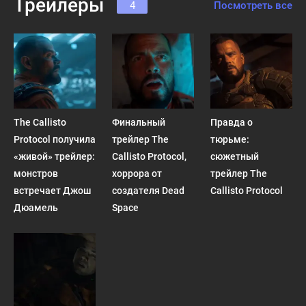
Трейлеры
4
Посмотреть все
The Callisto
Финальный
Правда о
Protocol получила
трейлер The
тюрьме:
«живой» трейлер:
Callisto Protocol,
сюжетный
монстров
хоррора от
трейлер The
встречает Джош
создателя Dead
Callisto Protocol
Дюамель
Space