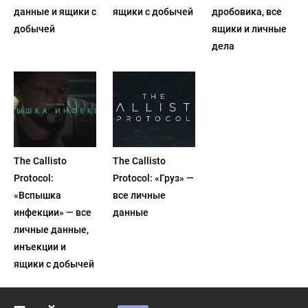
данные и ящики с
ящики с добычей
дробовика, все
добычей
ящики и личные
дела
The Callisto
The Callisto
Protocol:
Protocol: «Груз» —
«Вспышка
все личные
инфекции» — все
данные
личные данные,
инъекции и
ящики с добычей