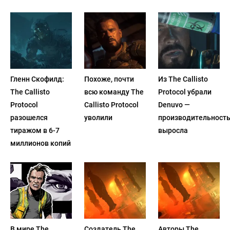
Гленн Скофилд:
Похоже, почти
Из The Callisto
The Callisto
всю команду The
Protocol убрали
Protocol
Callisto Protocol
Denuvo —
разошелся
уволили
производительност
тиражом в 6-7
выросла
миллионов копий
В мире The
Создатель The
Авторы The