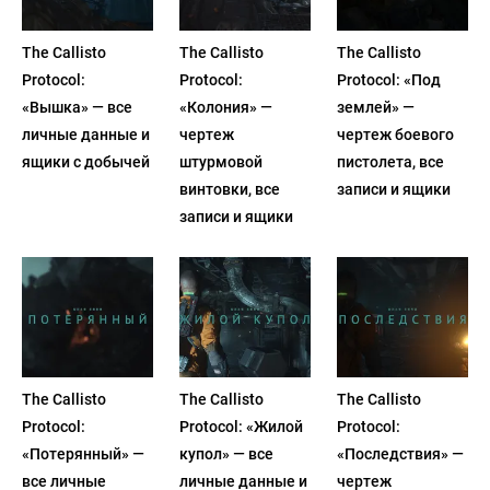
The Callisto
The Callisto
The Callisto
Protocol:
Protocol:
Protocol: «Под
«Вышка» — все
«Колония» —
землей» —
личные данные и
чертеж
чертеж боевого
ящики с добычей
штурмовой
пистолета, все
винтовки, все
записи и ящики
записи и ящики
The Callisto
The Callisto
The Callisto
Protocol:
Protocol: «Жилой
Protocol:
«Потерянный» —
купол» — все
«Последствия» —
все личные
личные данные и
чертеж