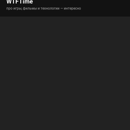
WTFTime
про игры, фильмы и технологии — интересно
Разделы
Новости
Истории
Гайды
Полигон
Полезные ссылки
RSS-новости
RSS-статьи
Архив
Архив вики
Архив гайдов
О проекте
Обратная связь
Пользовательское соглашение