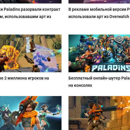
и Paladins разорвали контракт
В рекламе мобильной версии P
м, использовавшим арт из
использовали арт из Overwatch
же 2 миллиона игроков на
Бесплатный онлайн-шутер Pala
на консолях