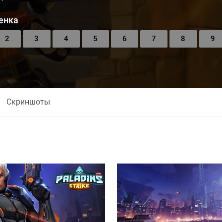
енка
2
3
4
5
6
7
8
9
Скриншоты