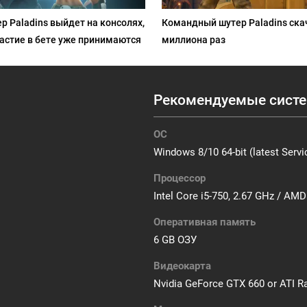
р Paladins выйдет на консолях,
Командный шутер Paladins ска
частие в бете уже принимаются
миллиона раз
Рекомендуемые систе
ОС
Windows 8/10 64-bit (latest Servi
Процессор
Intel Core i5-750, 2.67 GHz / AM
Оперативная память
6 GB ОЗУ
Видеокарта
Nvidia GeForce GTX 660 or ATI 