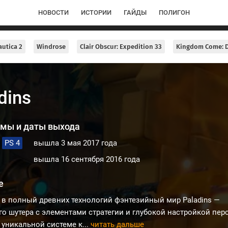
НОВОСТИ
ИСТОРИИ
ГАЙДЫ
ПОЛИГОН
utica 2
Windrose
Clair Obscur: Expedition 33
Kingdom Come: D
dins
мы и даты выхода
PS 4
вышла 3 мая 2017 года
вышла 16 сентября 2016 года
е
 в полный древних технологий фэнтезийный мир Paladins —
о шутера с элементами стратегии и глубокой настройкой пер
 уникальной системе к...
читать дальше