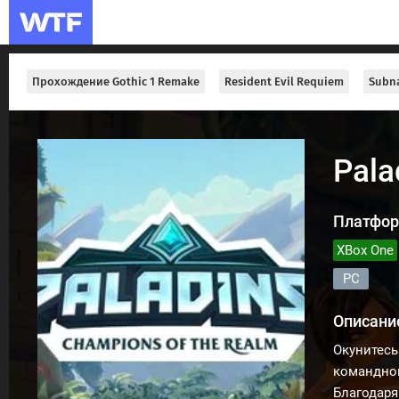
Прохождение Gothic 1 Remake
Resident Evil Requiem
Subna
Pala
Платфор
XBox One
PC
Описани
Окунитесь
командног
Благодаря