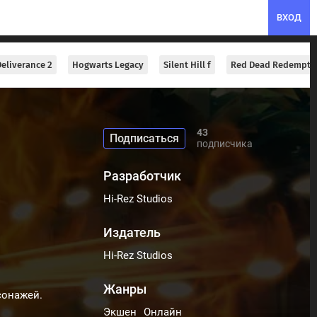
ВХОД
eliverance 2
Hogwarts Legacy
Silent Hill f
Red Dead Redempti
43
подписчика
Разработчик
Hi-Rez Studios
Издатель
Hi-Rez Studios
Жанры
сонажей.
Экшен
Онлайн