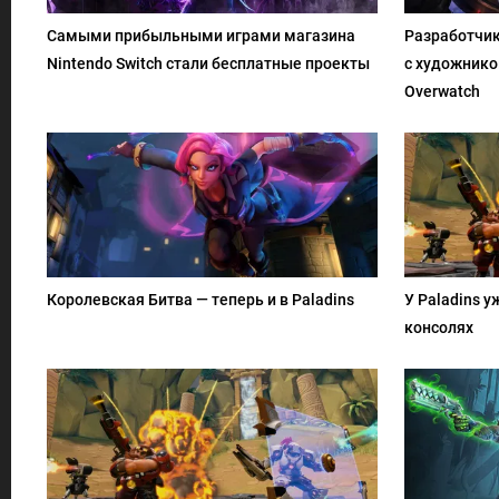
Самыми прибыльными играми магазина
Разработчик
Nintendo Switch стали бесплатные проекты
с художнико
Overwatch
Королевская Битва — теперь и в Paladins
У Paladins у
консолях