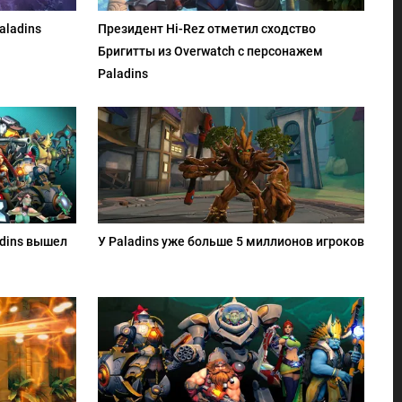
aladins
Президент Hi-Rez отметил сходство
Бригитты из Overwatch с персонажем
Paladins
dins вышел
У Paladins уже больше 5 миллионов игроков