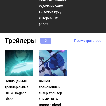
фентези: бывший
художник Valve
выложил кучу
интересных
работ
Трейлеры
2
Посмотреть все
Полноценный
Вышел
трейлер аниме
полноценный
DOTA Dragon’s
тизер-трейлер
Blood
аниме DOTA
Dragon’s Blood