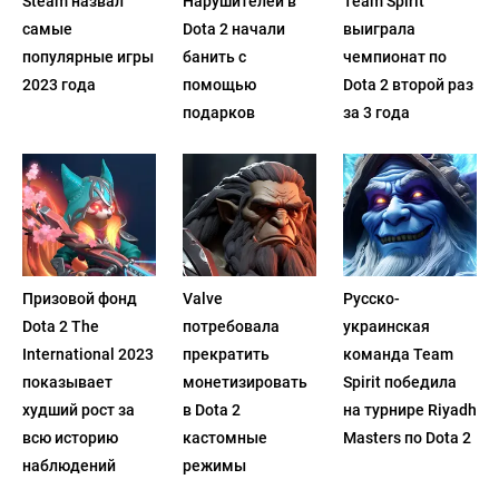
Steam назвал
Нарушителей в
Team Spirit
самые
Dota 2 начали
выиграла
популярные игры
банить с
чемпионат по
2023 года
помощью
Dota 2 второй раз
подарков
за 3 года
Призовой фонд
Valve
Русско-
Dota 2 The
потребовала
украинская
International 2023
прекратить
команда Team
показывает
монетизировать
Spirit победила
худший рост за
в Dota 2
на турнире Riyadh
всю историю
кастомные
Masters по Dota 2
наблюдений
режимы