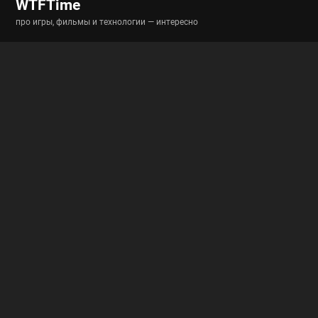
WTFTime
про игры, фильмы и технологии — интересно
Разделы
Новости
Истории
Гайды
Полигон
Полезные ссылки
RSS-новости
RSS-статьи
Архив
Архив вики
Архив гайдов
О проекте
Обратная связь
Пользовательское соглашение