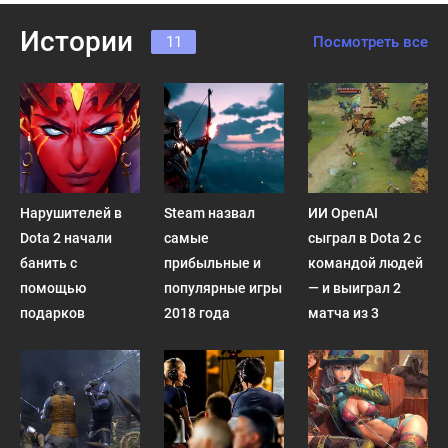
Истории
11
Посмотреть все
Нарушителей в
Steam назвал
ИИ OpenAI
Dota 2 начали
самые
сыграл в Dota 2 с
банить с
прибыльные и
командой людей
помощью
популярные игры
— и выиграл 2
подарков
2018 года
матча из 3