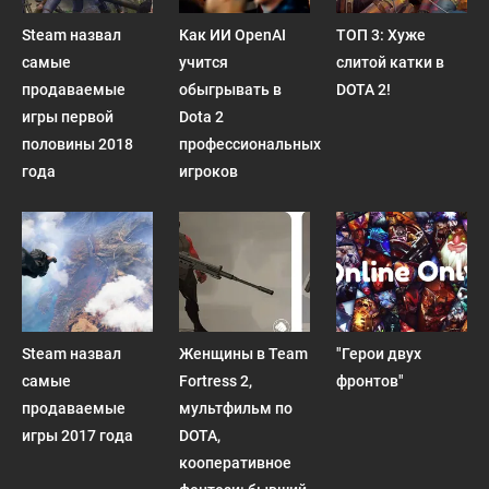
Steam назвал
Как ИИ OpenAI
ТОП 3: Хуже
самые
учится
слитой катки в
продаваемые
обыгрывать в
DOTA 2!
игры первой
Dota 2
половины 2018
профессиональных
года
игроков
Steam назвал
Женщины в Team
"Герои двух
самые
Fortress 2,
фронтов"
продаваемые
мультфильм по
игры 2017 года
DOTA,
кооперативное