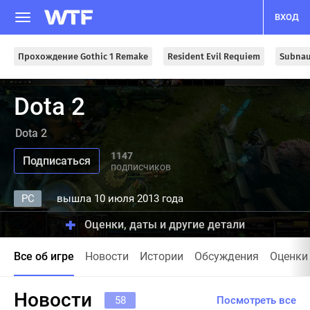
ВХОД
Прохождение Gothic 1 Remake
Resident Evil Requiem
Subnau
Dota 2
Dota 2
1147
подписчиков
PC
вышла 10 июля 2013 года
Оценки, даты и другие детали
Все об игре
Новости
Истории
Обсуждения
Оценки
Новости
58
Посмотреть все