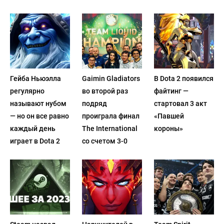
Гейба Ньюэлла
Gaimin Gladiators
В Dota 2 появился
регулярно
во второй раз
файтинг —
называют нубом
подряд
стартовал 3 акт
— но он все равно
проиграла финал
«Павшей
каждый день
The International
короны»
играет в Dota 2
со счетом 3-0