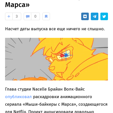
Марса»
3
0
Насчет даты выпуска все еще ничего не слышно.
Глава студии Nacelle Брайан Волк-Вайс
опубликовал
раскадровки анимационного
сериала «Мыши-байкеры с Марса», создающегося
для Netflix. Проект анонсировали довольно