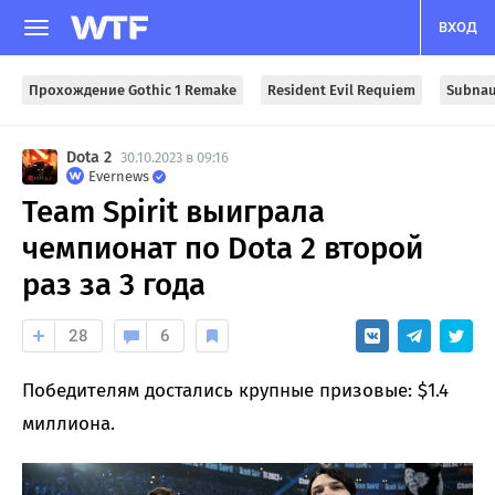
ВХОД
Прохождение Gothic 1 Remake
Resident Evil Requiem
Subnau
Dota 2
30.10.2023 в 09:16
Evernews
Team Spirit выиграла
чемпионат по Dota 2 второй
раз за 3 года
28
6
Победителям достались крупные призовые: $1.4
миллиона.