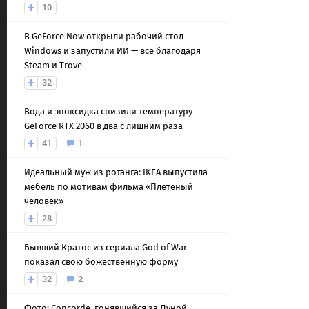
10
В GeForce Now открыли рабочий стол
Windows и запустили ИИ — все благодаря
Steam и Trove
32
Вода и эпоксидка снизили температуру
GeForce RTX 2060 в два с лишним раза
41
1
Идеальный муж из ротанга: IKEA выпустила
мебель по мотивам фильма «Плетеный
человек»
28
Бывший Кратос из сериала God of War
показал свою божественную форму
32
2
Фото: Concorde, гонявшийся за Луной