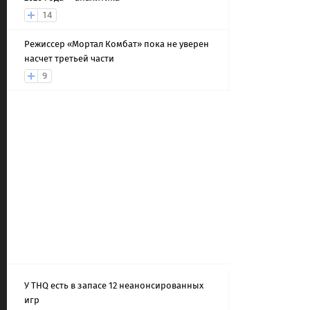
14
Режиссер «Мортал Комбат» пока не уверен
насчет третьей части
9
У THQ есть в запасе 12 неанонсированных
игр