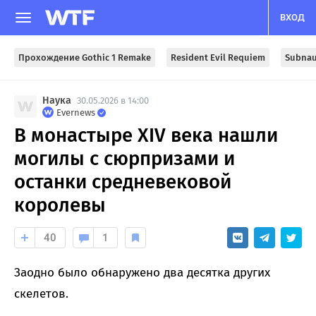
ВХОД
Прохождение Gothic 1 Remake
Resident Evil Requiem
Subnau
Наука
30.05.2026 в 14:00
Evernews
В монастыре XIV века нашли
могилы с сюрпризами и
останки средневековой
королевы
40
1
Заодно было обнаружено два десятка других
скелетов.