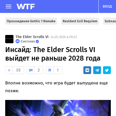
ВХОД
Прохождение Gothic 1 Remake
Resident Evil Requiem
Subnau
The Elder Scrolls VI
24.05.2026 в 09:23
Evernews
Инсайд: The Elder Scrolls VI
выйдет не раньше 2028 года
35
2
1
Вполне возможно, что игра будет выпущена еще
позже.