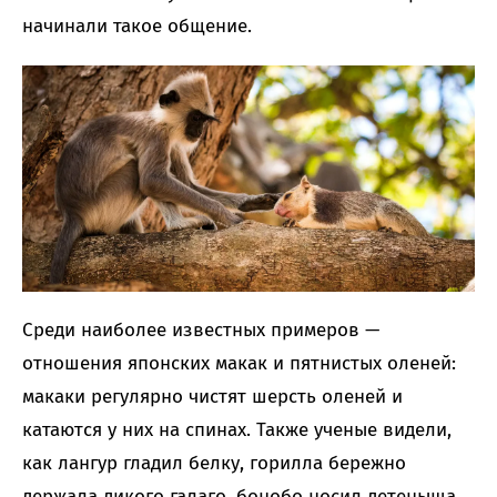
начинали такое общение.
Среди наиболее известных примеров —
отношения японских макак и пятнистых оленей:
макаки регулярно чистят шерсть оленей и
катаются у них на спинах. Также ученые видели,
как лангур гладил белку, горилла бережно
держала дикого галаго, бонобо носил детеныша