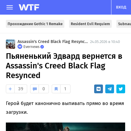
ВХОД
Прохождение Gothic 1 Remake
Resident Evil Requiem
Subnau
Assassin's Creed Black Flag Resynced
24.05.2026 в 10:40
Evernews
Пьяненький Эдвард вернется в
Assassin's Creed Black Flag
Resynced
39
0
1
Герой будет канонично выпивать прямо во время
загрузки.