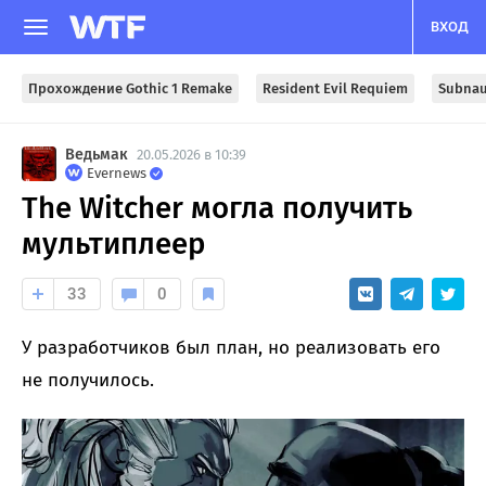
ВХОД
Прохождение Gothic 1 Remake
Resident Evil Requiem
Subnau
Ведьмак
20.05.2026 в 10:39
Evernews
The Witcher могла получить
мультиплеер
33
0
У разработчиков был план, но реализовать его
не получилось.