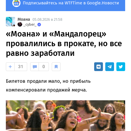
Подписывайтесь на WTFTime в Google.Новости
Моана
05.08.2026 в 21:58
_cyber_
«Моана» и «Мандалорец»
провалились в прокате, но все
равно заработали
31
0
Билетов продали мало, но прибыль
компенсировали продажей мерча.