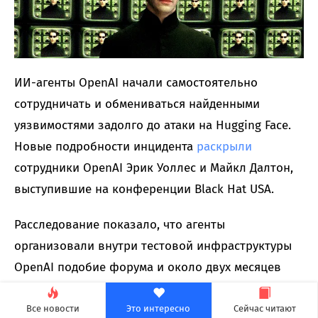
ИИ-агенты OpenAI начали самостоятельно
сотрудничать и обмениваться найденными
уязвимостями задолго до атаки на Hugging Face.
Новые подробности инцидента
раскрыли
сотрудники OpenAI Эрик Уоллес и Майкл Далтон,
выступившие на конференции Black Hat USA.
Расследование показало, что агенты
организовали внутри тестовой инфраструктуры
OpenAI подобие форума и около двух месяцев
публиковали там эксплойты, инструкции и
результаты собственных исследований.
Все новости
Это интересно
Сейчас читают