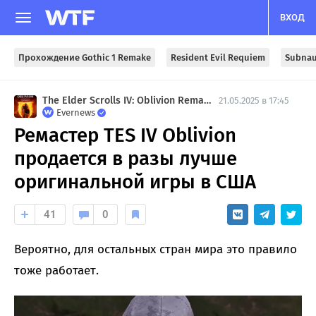
ВХОД
Прохождение Gothic 1 Remake
Resident Evil Requiem
Subnau
The Elder Scrolls IV: Oblivion Remastered
21.05.2025 в 17:45
Evernews
Ремастер TES IV Oblivion
продается в разы лучше
оригинальной игры в США
41
0
Вероятно, для остальных стран мира это правило
тоже работает.