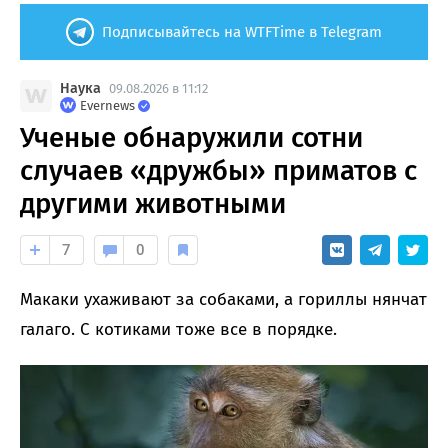
Подписывайтесь на WTFTime в Telegram
Наука
09.08.2026 в 11:12
Evernews
Ученые обнаружили сотни
случаев «дружбы» приматов с
другими животными
7
0
Макаки ухаживают за собаками, а гориллы нянчат
галаго. С котиками тоже все в порядке.