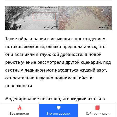
Такие образования связывали с прохождением
потоков жидкости, однако предполагалось, что
они возникли в глубокой древности. В новой
работе ученые рассмотрели другой сценарий: под
азотным ледником мог находиться жидкий азот,
относительно недавно поднимавшийся к
поверхности.
Моделирование показало, что жидкий азот и в
самом деле мог двигаться вверх по узким
Все новости
Это интересно
Сейчас читают
каналам. После выхода на поверхность азот,