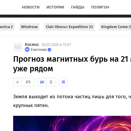
НОВОСТИ
ИСТОРИИ
ГАЙДЫ
ПОЛИГОН
utica 2
Windrose
Clair Obscur: Expedition 33
Kingdom Come: D
Космос
20.05.2026 в 15:07
Evernews
Прогноз магнитных бурь на 21 
уже рядом
49
0
Земля выходит из потока частиц лишь для того, 
крупных пятен.