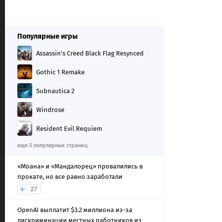
Популярные игры
Assassin's Creed Black Flag Resynced
Gothic 1 Remake
Subnautica 2
Windrose
Resident Evil Requiem
еще 5 популярных страниц
«Моана» и «Мандалорец» провалились в
прокате, но все равно заработали
27
OpenAI выплатит $3.2 миллиона из-за
дискриминации местных работников из