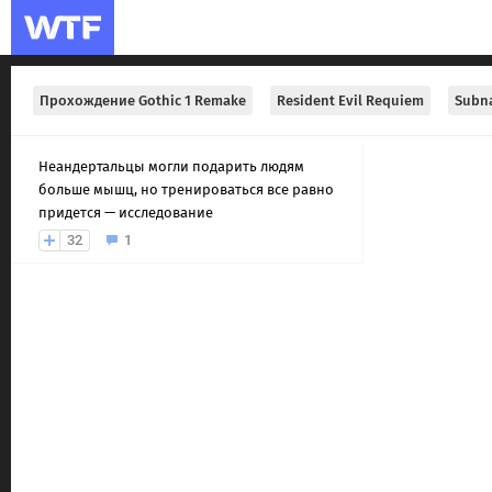
Прохождение Gothic 1 Remake
Resident Evil Requiem
Subna
Неандертальцы могли подарить людям
больше мышц, но тренироваться все равно
придется — исследование
32
1