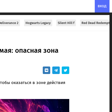
ВХОД
eliverance 2
Hogwarts Legacy
Silent Hill f
Red Dead Redempti
мая: опасная зона
чтобы оказаться в зоне действия