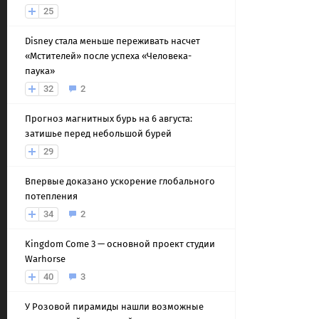
25
Disney стала меньше переживать насчет
«Мстителей» после успеха «Человека-
паука»
32
2
Прогноз магнитных бурь на 6 августа:
затишье перед небольшой бурей
29
Впервые доказано ускорение глобального
потепления
34
2
Kingdom Come 3 — основной проект студии
Warhorse
40
3
У Розовой пирамиды нашли возможные