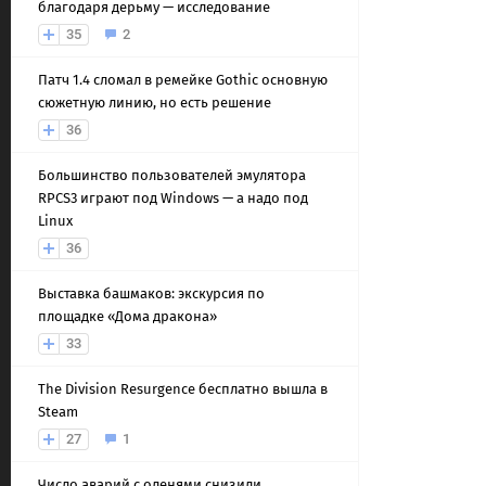
благодаря дерьму — исследование
35
2
Патч 1.4 сломал в ремейке Gothic основную
сюжетную линию, но есть решение
36
Большинство пользователей эмулятора
RPCS3 играют под Windows — а надо под
Linux
36
Выставка башмаков: экскурсия по
площадке «Дома дракона»
33
The Division Resurgence бесплатно вышла в
Steam
27
1
Число аварий с оленями снизили