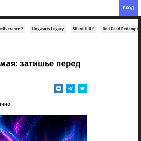
ВХОД
eliverance 2
Hogwarts Legacy
Silent Hill f
Red Dead Redempti
 мая: затишье перед
ично.