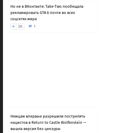
Но не в ВКонтакте: Take-Two пообещала
рекламировать GTA 6 почти во всех
соцсетях мира
26
1
Немцам впервые разрешили пострелять
нацистов в Return to Castle Wolfenstein —
вышла версия без цензуры