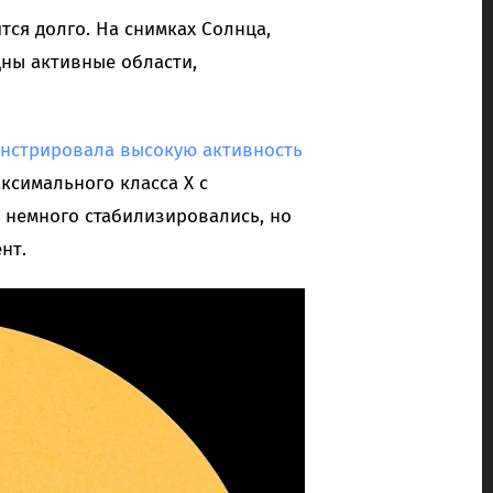
ся долго. На снимках Солнца,
дны активные области,
нстрировала высокую активность
ксимального класса X с
 немного стабилизировались, но
нт.