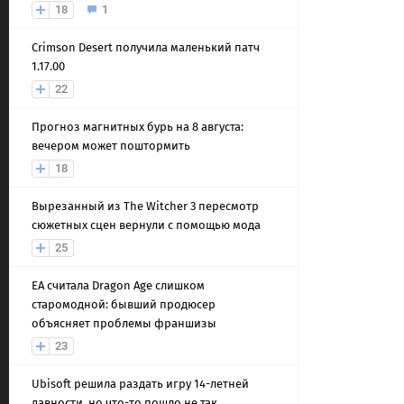
18
1
Crimson Desert получила маленький патч
1.17.00
22
Прогноз магнитных бурь на 8 августа:
вечером может поштормить
18
Вырезанный из The Witcher 3 пересмотр
сюжетных сцен вернули с помощью мода
25
EA считала Dragon Age слишком
старомодной: бывший продюсер
объясняет проблемы франшизы
23
Ubisoft решила раздать игру 14-летней
давности, но что-то пошло не так