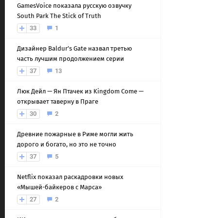
GamesVoice показала русскую озвучку
South Park The Stick of Truth
33
1
Дизайнер Baldur’s Gate назвал третью
часть лучшим продолжением серии
37
13
Люк Дейл — Ян Птачек из Kingdom Come —
открывает таверну в Праге
30
2
Древние пожарные в Риме могли жить
дорого и богато, но это не точно
37
5
Netflix показал раскадровки новых
«Мышей-байкеров с Марса»
27
2