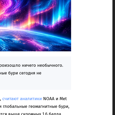
произошло ничего необычного.
ные бури сегодня не
,
считают
аналитики
NOAA и Met
ни глобальные геомагнитные бури,
тся выше скромных 1.6 балла.