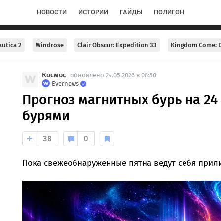
НОВОСТИ
ИСТОРИИ
ГАЙДЫ
ПОЛИГОН
utica 2
Windrose
Clair Obscur: Expedition 33
Kingdom Come: D
Космос
обновлено 24.05.2026 в 08:50
Evernews
Прогноз магнитных бурь на 24
бурями
38
0
Пока свежеобнаруженные пятна ведут себя прил