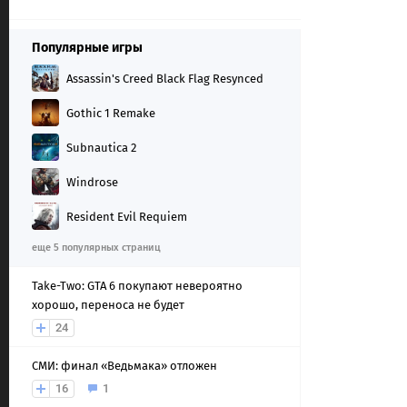
Популярные игры
Assassin's Creed Black Flag Resynced
Gothic 1 Remake
Subnautica 2
Windrose
Resident Evil Requiem
еще 5 популярных страниц
Take-Two: GTA 6 покупают невероятно
хорошо, переноса не будет
24
СМИ: финал «Ведьмака» отложен
16
1