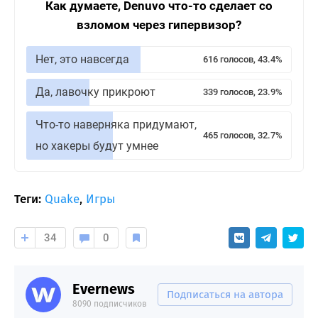
Как думаете, Denuvo что-то сделает со
взломом через гипервизор?
Нет, это навсегда
616 голосов, 43.4%
Да, лавочку прикроют
339 голосов, 23.9%
Что-то наверняка придумают,
465 голосов, 32.7%
но хакеры будут умнее
Теги:
Quake
,
Игры
34
0
Evernews
Подписаться на автора
8090 подписчиков