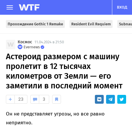
ВХОД
Прохождение Gothic 1 Remake
Resident Evil Requiem
Subnau
Космос
11.04.2024 в 21:50
Evernews
Астероид размером с машину
пролетит в 12 тысячах
километров от Земли — его
заметили в последний момент
23
3
Он не представляет угрозы, но все равно
неприятно.