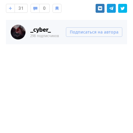
31
0
_cyber_
Подписаться на автора
298 подписчиков