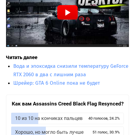
Читать далее
Вода и эпоксидка снизили температуру GeForce
RTX 2060 в два с лишним раза
Шрейер: GTA 6 Online пока не будет
Как вам Assassins Creed Black Flag Resynced?
10 из 10 на кончиках пальцев
40 голосов, 24.2%
Хорошо, но могло быть лучше
51 голос, 30.9%