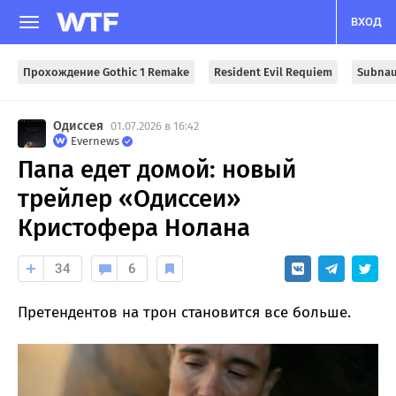
ВХОД
Прохождение Gothic 1 Remake
Resident Evil Requiem
Subnau
Одиссея
01.07.2026 в 16:42
Evernews
Папа едет домой: новый
трейлер «Одиссеи»
Кристофера Нолана
34
6
Претендентов на трон становится все больше.