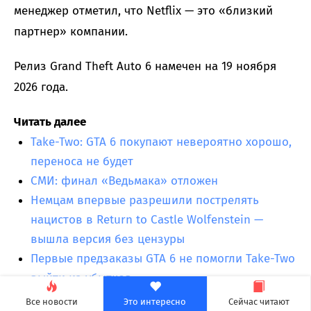
менеджер отметил, что Netflix — это «близкий
партнер» компании.
Релиз Grand Theft Auto 6 намечен на 19 ноября
2026 года.
Читать далее
Take-Two: GTA 6 покупают невероятно хорошо,
переноса не будет
СМИ: финал «Ведьмака» отложен
Немцам впервые разрешили пострелять
нацистов в Return to Castle Wolfenstein —
вышла версия без цензуры
Первые предзаказы GTA 6 не помогли Take-Two
выйти из убытков
GTA 6 покажут 27 августа
Все новости
Это интересно
Сейчас читают