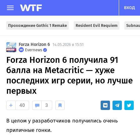
ВХОД
Прохождение Gothic 1 Remake
Resident Evil Requiem
Subnau
Forza Horizon 6
14.05.2026 в 15:51
Evernews
Forza Horizon 6 получила 91
балла на Metacritic — хуже
последних игр серии, но лучше
первых
40
3
В целом у разработчиков получились очень
приличные гонки.