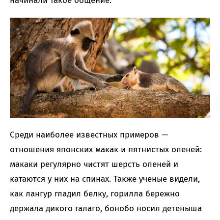
начинали такое общение.
Среди наиболее известных примеров —
отношения японских макак и пятнистых оленей:
макаки регулярно чистят шерсть оленей и
катаются у них на спинах. Также ученые видели,
как лангур гладил белку, горилла бережно
держала дикого галаго, бонобо носил детеныша