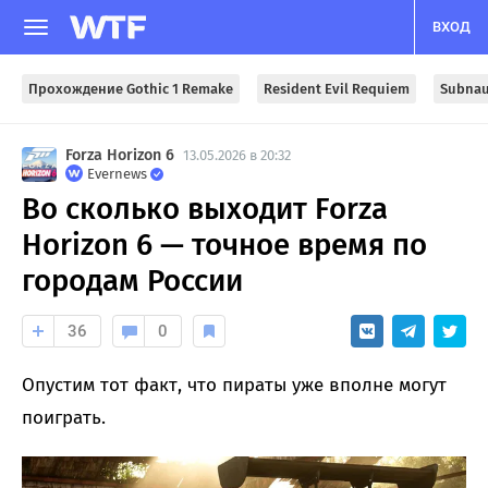
ВХОД
Прохождение Gothic 1 Remake
Resident Evil Requiem
Subnau
Forza Horizon 6
13.05.2026 в 20:32
Evernews
Во сколько выходит Forza
Horizon 6 — точное время по
городам России
36
0
Опустим тот факт, что пираты уже вполне могут
поиграть.