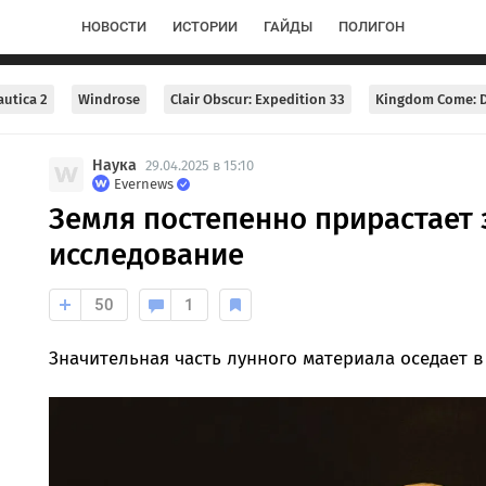
НОВОСТИ
ИСТОРИИ
ГАЙДЫ
ПОЛИГОН
utica 2
Windrose
Clair Obscur: Expedition 33
Kingdom Come: D
Наука
29.04.2025 в 15:10
Evernews
Земля постепенно прирастает 
исследование
50
1
Значительная часть лунного материала оседает в