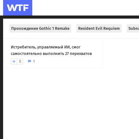
Прохождение Gothic 1 Remake
Resident Evil Requiem
Subna
Истребитель, управляемый ИИ, смог
самостоятельно выполнить 27 перехватов
5
1