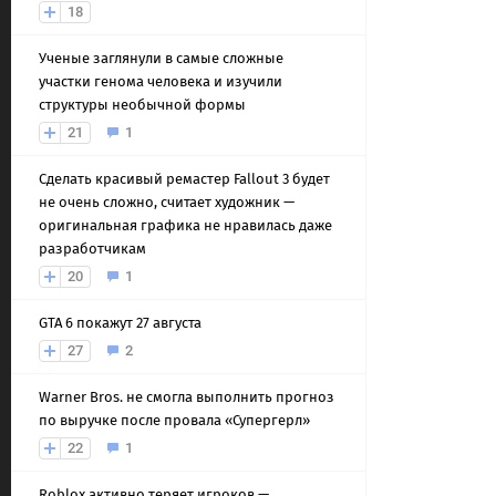
18
Ученые заглянули в самые сложные
участки генома человека и изучили
структуры необычной формы
21
1
Сделать красивый ремастер Fallout 3 будет
не очень сложно, считает художник —
оригинальная графика не нравилась даже
разработчикам
20
1
GTA 6 покажут 27 августа
27
2
Warner Bros. не смогла выполнить прогноз
по выручке после провала «Супергерл»
22
1
Roblox активно теряет игроков —