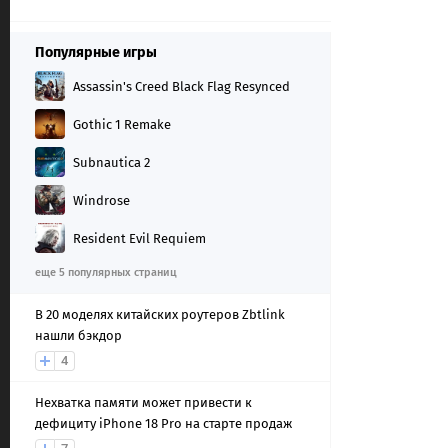
Популярные игры
Assassin's Creed Black Flag Resynced
Gothic 1 Remake
Subnautica 2
Windrose
Resident Evil Requiem
еще 5 популярных страниц
В 20 моделях китайских роутеров Zbtlink
нашли бэкдор
4
Нехватка памяти может привести к
дефициту iPhone 18 Pro на старте продаж