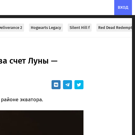
ВХОД
eliverance 2
Hogwarts Legacy
Silent Hill f
Red Dead Redempti
за счет Луны —
 районе экватора.