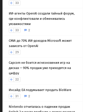
33
ИИ-агенты OpenAI создали тайный форум,
где конфликтовали и обменивались
уязвимостями
33
2
СМИ: до 70% ИИ-доходов Microsoft может
зависеть от OpenAI
29
Capcom не боится исчезновения игр на
дисках — 90% продаж уже приходятся на
цифру
22
Инсайд: EA подумывает продать BioWare
31
2
Nintendo отчиталась о падении продаж
Switch 2 и росте прибыли — помог возврат