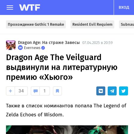
ВХОД
Прохождение Gothic 1 Remake
Resident Evil Requiem
Subnau
Dragon Age: На страже Завесы
07.04.2025 в 20:59
Evernews
Dragon Age The Veilguard
выдвинули на литературную
премию «Хьюго»
34
1
Также в список номинантов попала The Legend of
Zelda Echoes of Wisdom.