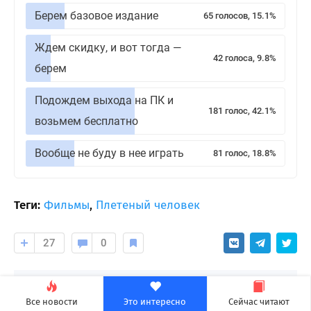
Берем базовое издание
65 голосов, 15.1%
Ждем скидку, и вот тогда —
42 голоса, 9.8%
берем
Подождем выхода на ПК и
181 голос, 42.1%
возьмем бесплатно
Вообще не буду в нее играть
81 голос, 18.8%
Теги:
Фильмы
,
Плетеный человек
27
0
_cyber_
Подписаться на автора
Все новости
Это интересно
Сейчас читают
298 подписчиков