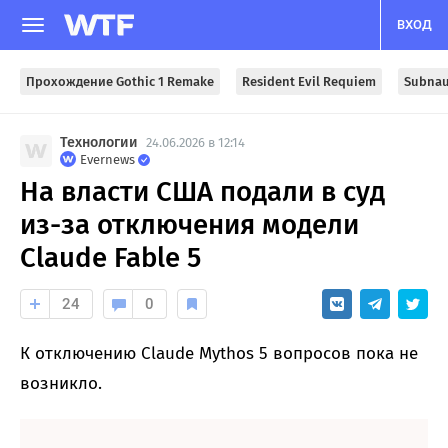
ВХОД
Прохождение Gothic 1 Remake
Resident Evil Requiem
Subnau
Технологии
24.06.2026 в 12:14
Evernews
На власти США подали в суд
из-за отключения модели
Claude Fable 5
24
0
К отключению Claude Mythos 5 вопросов пока не
возникло.