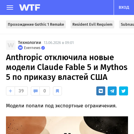
ВХОД
Прохождение Gothic 1 Remake
Resident Evil Requiem
Subnau
Технологии
13.06.2026 в 09:01
Evernews
Anthropic отключила новые
модели Claude Fable 5 и Mythos
5 по приказу властей США
39
0
Модели попали под экспортные ограничения.