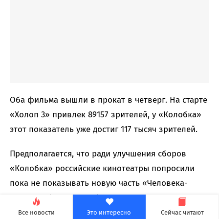
Оба фильма вышли в прокат в четверг. На старте
«Холоп 3» привлек 89157 зрителей, у «Колобка»
этот показатель уже достиг 117 тысяч зрителей.
Предполагается, что ради улучшения сборов
«Колобка» российские кинотеатры попросили
пока не показывать новую часть «Человека-
паука». Официально фильм не выходит в России,
но его собираются показывать по
Все новости
Это интересно
Сейчас читают