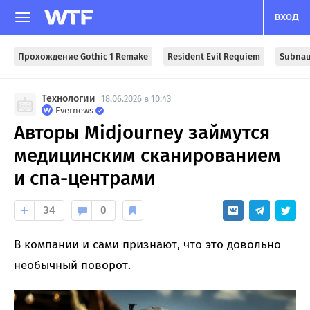
ВХОД
Прохождение Gothic 1 Remake
Resident Evil Requiem
Subnau
Технологии
18.06.2026 в 10:43
Evernews
Авторы Midjourney займутся
медицинским сканированием
и спа-центрами
34
0
В компании и сами признают, что это довольно
необычный поворот.