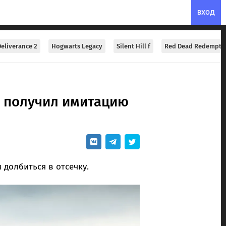
ВХОД
eliverance 2
Hogwarts Legacy
Silent Hill f
Red Dead Redempti
n получил имитацию
долбиться в отсечку.