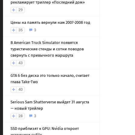
рекламирует триллер «Последний дом»
29
Цены на память вернули нам 2007-2008 год
35
3
В American Truck Simulator появятся
туристические стенды и сотни поводов
свернуть с привычного маршрута
43
GTA 6 без диска это только начало, считает
глава Take-Two
40
Serious Sam Shatterverse выйдет 31 августа
— новый трейлер
28
3
SSD приблизят к GPU: Nvidia откроет
исходники cuFile