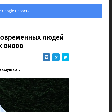
в Google.Новости
 современных людей
х видов
е смущает.