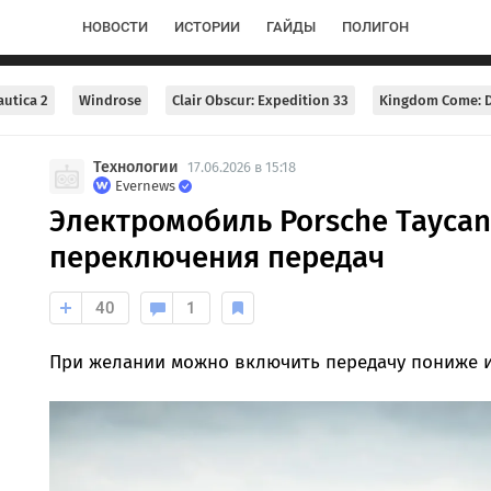
НОВОСТИ
ИСТОРИИ
ГАЙДЫ
ПОЛИГОН
utica 2
Windrose
Clair Obscur: Expedition 33
Kingdom Come: D
Технологии
17.06.2026 в 15:18
Evernews
Электромобиль Porsche Tayca
переключения передач
40
1
При желании можно включить передачу пониже и 