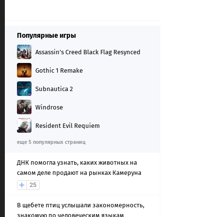
Популярные игры
Assassin's Creed Black Flag Resynced
Gothic 1 Remake
Subnautica 2
Windrose
Resident Evil Requiem
еще 5 популярных страниц
ДНК помогла узнать, каких животных на
самом деле продают на рынках Камеруна
25
В щебете птиц услышали закономерность,
знакомую по человеческим языкам