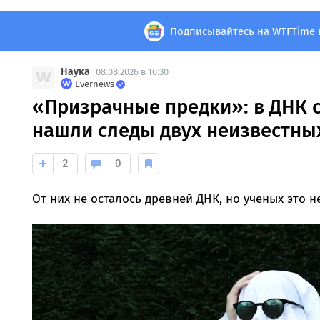
Подписывайтесь на WTFTime 
Наука
08.08.2026 в 16:30
Evernews
«Призрачные предки»: в ДНК
нашли следы двух неизвестны
2
0
От них не осталось древней ДНК, но ученых это н