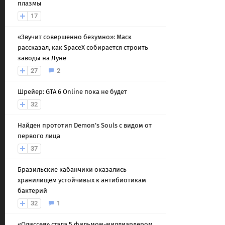
плазмы
17
«Звучит совершенно безумно»: Маск
рассказал, как SpaceX собирается строить
заводы на Луне
27
2
Шрейер: GTA 6 Online пока не будет
32
Найден прототип Demon’s Souls с видом от
первого лица
37
Бразильские кабанчики оказались
хранилищем устойчивых к антибиотикам
бактерий
32
1
«Одиссея» стала 5 фильмом-миллиардером